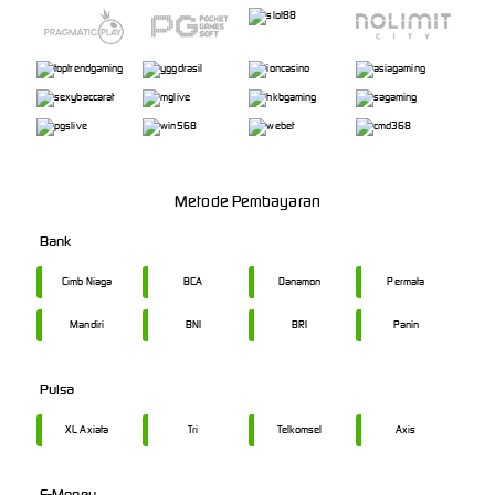
Metode Pembayaran
Bank
Cimb Niaga
BCA
Danamon
Permata
Mandiri
BNI
BRI
Panin
Pulsa
XL Axiata
Tri
Telkomsel
Axis
E-Money