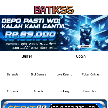
Daftar
Login
Beranda
Slot Games
Live Casino
Poker Online
E-Sports
Arcade
Lottery
Promotion