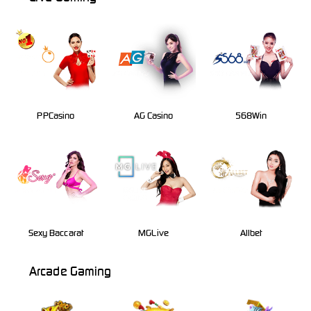
PPCasino
AG Casino
568Win
Sexy Baccarat
MGLive
Allbet
Arcade Gaming