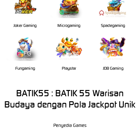
Joker Gaming
Microgaming
Spadegaming
Fungaming
Playstar
JDB Gaming
BATIK55 : BATIK 55 Warisan
Budaya dengan Pola Jackpot Unik
Penyedia Games