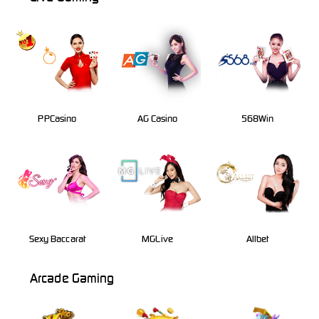
PPCasino
AG Casino
568Win
Sexy Baccarat
MGLive
Allbet
Arcade Gaming