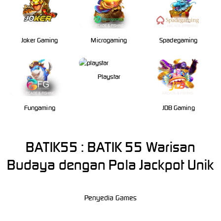
Joker Gaming
Microgaming
Spadegaming
Playstar
Fungaming
JDB Gaming
BATIK55 : BATIK 55 Warisan
Budaya dengan Pola Jackpot Unik
Penyedia Games