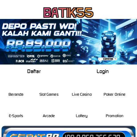
Daftar
Login
Beranda
Slot Games
Live Casino
Poker Online
E-Sports
Arcade
Lottery
Promotion