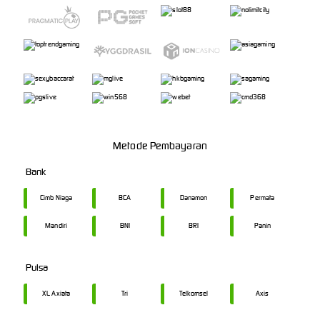
Metode Pembayaran
Bank
Cimb Niaga
BCA
Danamon
Permata
Mandiri
BNI
BRI
Panin
Pulsa
XL Axiata
Tri
Telkomsel
Axis