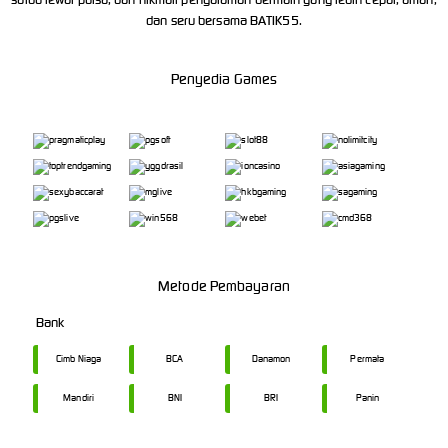
dan seru bersama BATIK55.
Penyedia Games
Metode Pembayaran
Bank
Cimb Niaga
BCA
Danamon
Permata
Mandiri
BNI
BRI
Panin