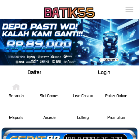
Daftar
Login
Beranda
Slot Games
Live Casino
Poker Online
E-Sports
Arcade
Lottery
Promotion